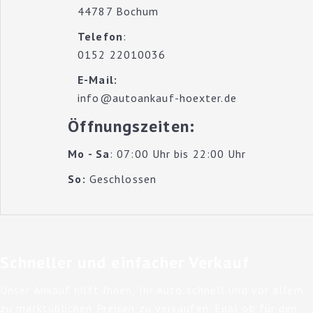
44787 Bochum
Telefon
:
0152 22010036
E-Mail:
info@autoankauf-hoexter.de
Öffnungszeiten
:
Mo - Sa
: 07:00 Uhr bis 22:00 Uhr
So:
Geschlossen
Schneller und einfacher Verkauf
Unser Ankauf hilft Ihnen, Ihr Auto schnell und vor allem
zu marktüblichen Preisen zu verkaufen. Egal ob für den