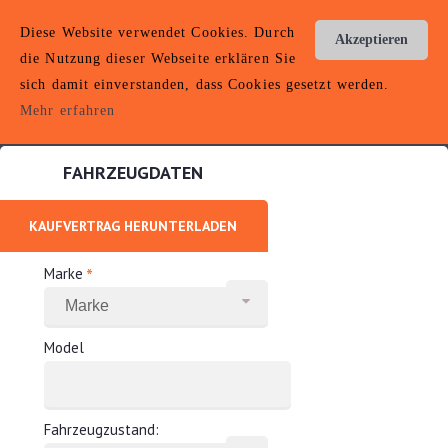
AUTOANKAUF
Diese Website verwendet Cookies. Durch
Akzeptieren
HÖXTER
die Nutzung dieser Webseite erklären Sie
sich damit einverstanden, dass Cookies gesetzt werden.
Toggle
Hotline: 0152 22010036
navigation
Mehr erfahren
FAHRZEUGDATEN
KAUFVERTRAG HERUNTERLADEN
*
Marke
Model
Fahrzeugzustand: